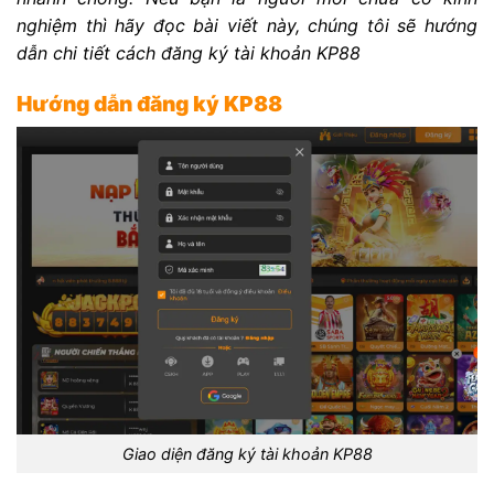
nghiệm thì hãy đọc bài viết này, chúng tôi sẽ hướng
dẫn chi tiết cách đăng ký tài khoản KP88
Hướng dẫn đăng ký KP88
Giao diện đăng ký tài khoản KP88