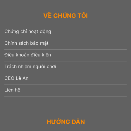
VỀ CHÚNG TÔI
Chứng chỉ hoạt động
Chính sách bảo mật
Điều khoản điều kiện
Trách nhiệm người chơi
CEO Lê An
Liên hệ
HƯỚNG DẪN