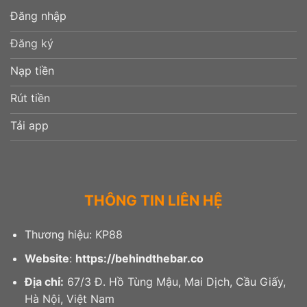
Đăng nhập
Đăng ký
Nạp tiền
Rút tiền
Tải app
THÔNG TIN LIÊN HỆ
Thương hiệu: KP88
Website
:
https://behindthebar.co
Địa chỉ:
67/3 Đ. Hồ Tùng Mậu, Mai Dịch, Cầu Giấy,
Hà Nội, Việt Nam