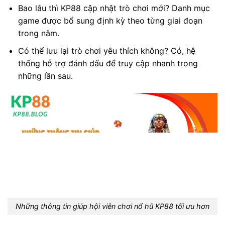
Bao lâu thì KP88 cập nhật trò chơi mới? Danh mục
game được bổ sung định kỳ theo từng giai đoạn
trong năm.
Có thể lưu lại trò chơi yêu thích không? Có, hệ
thống hỗ trợ đánh dấu để truy cập nhanh trong
những lần sau.
Những thông tin giúp hội viên chơi nổ hũ KP88 tối ưu hơn