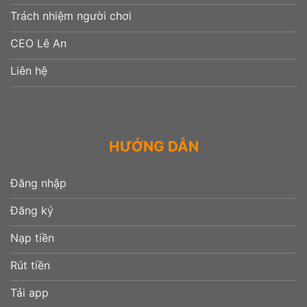
Trách nhiệm người chơi
CEO Lê An
Liên hệ
HƯỚNG DẪN
Đăng nhập
Đăng ký
Nạp tiền
Rút tiền
Tải app