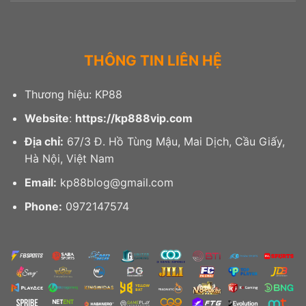
THÔNG TIN LIÊN HỆ
Thương hiệu: KP88
Website
:
https://kp888vip.com
Địa chỉ:
67/3 Đ. Hồ Tùng Mậu, Mai Dịch, Cầu Giấy,
Hà Nội, Việt Nam
Email:
kp88blog@gmail.com
Phone:
0972147574