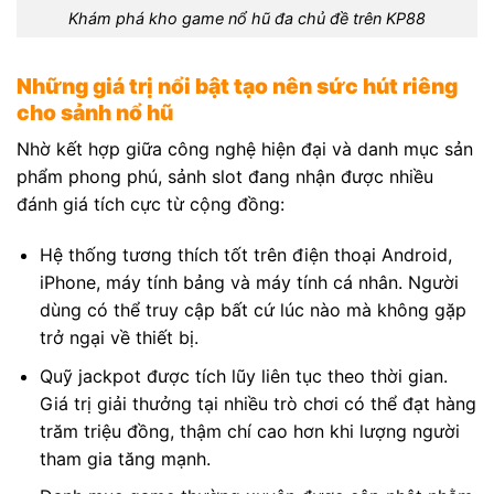
Khám phá kho game nổ hũ đa chủ đề trên KP88
Những giá trị nổi bật tạo nên sức hút riêng
cho sảnh nổ hũ
Nhờ kết hợp giữa công nghệ hiện đại và danh mục sản
phẩm phong phú, sảnh slot đang nhận được nhiều
đánh giá tích cực từ cộng đồng:
Hệ thống tương thích tốt trên điện thoại Android,
iPhone, máy tính bảng và máy tính cá nhân. Người
dùng có thể truy cập bất cứ lúc nào mà không gặp
trở ngại về thiết bị.
Quỹ jackpot được tích lũy liên tục theo thời gian.
Giá trị giải thưởng tại nhiều trò chơi có thể đạt hàng
trăm triệu đồng, thậm chí cao hơn khi lượng người
tham gia tăng mạnh.