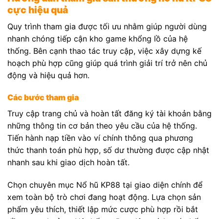
cực hiệu quả
Quy trình tham gia được tối ưu nhằm giúp người dùng
nhanh chóng tiếp cận kho game khổng lồ của hệ
thống. Bên cạnh thao tác truy cập, việc xây dựng kế
hoạch phù hợp cũng giúp quá trình giải trí trở nên chủ
động và hiệu quả hơn.
Các bước tham gia
Truy cập trang chủ và hoàn tất đăng ký tài khoản bằng
những thông tin cơ bản theo yêu cầu của hệ thống.
Tiến hành nạp tiền vào ví chính thông qua phương
thức thanh toán phù hợp, số dư thường được cập nhật
nhanh sau khi giao dịch hoàn tất.
Chọn chuyên mục Nổ hũ KP88 tại giao diện chính để
xem toàn bộ trò chơi đang hoạt động. Lựa chọn sản
phẩm yêu thích, thiết lập mức cược phù hợp rồi bắt