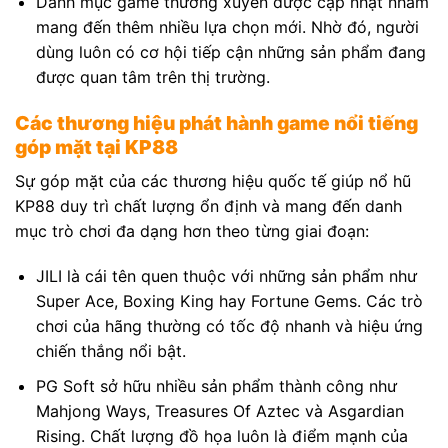
Danh mục game thường xuyên được cập nhật nhằm
mang đến thêm nhiều lựa chọn mới. Nhờ đó, người
dùng luôn có cơ hội tiếp cận những sản phẩm đang
được quan tâm trên thị trường.
Các thương hiệu phát hành game nổi tiếng
góp mặt tại KP88
Sự góp mặt của các thương hiệu quốc tế giúp nổ hũ
KP88 duy trì chất lượng ổn định và mang đến danh
mục trò chơi đa dạng hơn theo từng giai đoạn:
JILI là cái tên quen thuộc với những sản phẩm như
Super Ace, Boxing King hay Fortune Gems. Các trò
chơi của hãng thường có tốc độ nhanh và hiệu ứng
chiến thắng nổi bật.
PG Soft sở hữu nhiều sản phẩm thành công như
Mahjong Ways, Treasures Of Aztec và Asgardian
Rising. Chất lượng đồ họa luôn là điểm mạnh của