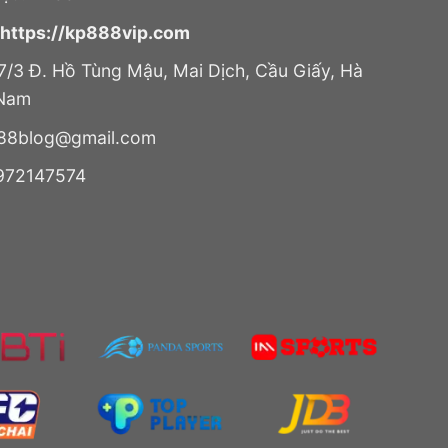
:
https://kp888vip.com
/3 Đ. Hồ Tùng Mậu, Mai Dịch, Cầu Giấy, Hà
 Nam
88blog@gmail.com
72147574