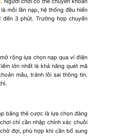
8
. Người chơi có thể chuyển khoản
 là mỗi lần nạp, hệ thống đều hiển
 1 đến 3 phút. Trường hợp chuyển
mở rộng lựa chọn nạp qua ví điện
iểm lớn nhất là khả năng quét mã
oản mẫu, tránh lỗi sai thông tin.
hì.
ạp bằng thẻ cược là lựa chọn đáng
chơi chỉ cần nhập chính xác chuỗi
 chờ đợi, phù hợp khi cần bổ sung