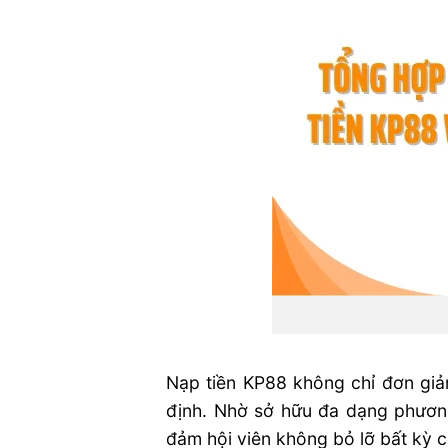
Nạp tiền KP88 không chỉ đơn giản
định. Nhờ sở hữu đa dạng phương 
đảm hội viên không bỏ lỡ bất kỳ c