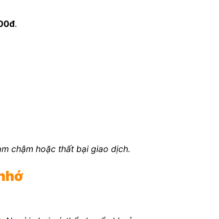
00đ
.
m chậm hoặc thất bại giao dịch.
 nhớ