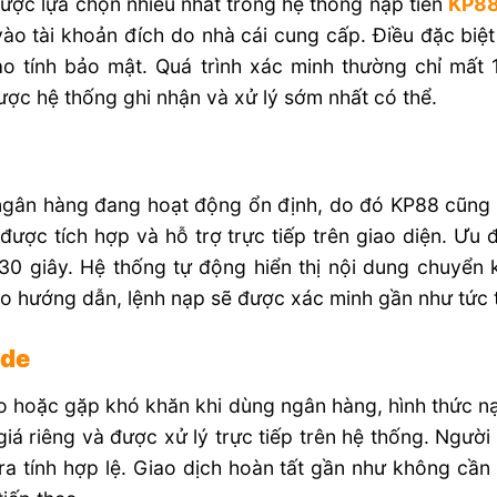
ược lựa chọn nhiều nhất trong hệ thống nạp tiền
KP8
vào tài khoản đích do nhà cái cung cấp.
Điều đặc biệt
ảo tính bảo mật. Quá trình xác minh thường chỉ mất
ược hệ thống ghi nhận và xử lý sớm nhất có thể.
 ngân hàng đang hoạt động ổn định, do đó KP88 cũng 
được tích hợp và hỗ trợ trực tiếp trên giao diện.
Ưu đ
30 giây. Hệ thống tự động hiển thị nội dung chuyển kh
eo hướng dẫn, lệnh nạp sẽ được xác minh gần như tức t
ode
đáo hoặc gặp khó khăn khi dùng ngân hàng, hình thức n
á riêng và được xử lý trực tiếp trên hệ thống.
Người 
ra tính hợp lệ. Giao dịch hoàn tất gần như không cần