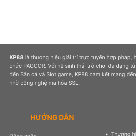
KP88
là thương hiệu giải trí trực tuyến hợp pháp,
chức PAGCOR. Với hệ sinh thái trò chơi đa dạng t
đến Bắn cá và Slot game, KP88 cam kết mang đến
nhờ công nghệ mã hóa SSL.
HƯỚNG DẪN
Thương h
Đăng nhập