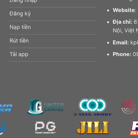
Website
Đăng ký
Địa chỉ:
67
Nạp tiền
Nội, Việt
Rút tiền
Email:
kp
Tải app
Phone:
09