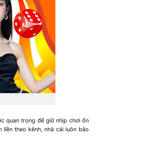
ớc quan trọng để giữ nhịp chơi ổn
 liền theo kênh, nhà cái luôn bảo