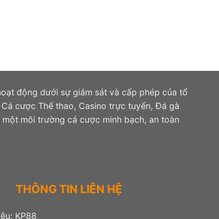
 hoạt động dưới sự giám sát và cấp phép của tổ
ừ Cá cược Thể thao, Casino trực tuyến, Đá gà
 một môi trường cá cược minh bạch, an toàn
THÔNG TIN LIÊN HỆ
iệu: KP88