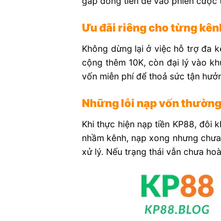
gấp dòng tiền để vào phiên cược t
Ưu đãi riêng cho từng kên
Không dừng lại ở việc hỗ trợ đa k
cộng thêm 10K, còn đại lý vào kh
vốn miễn phí để thoả sức tận hưở
Những lỗi nạp vốn thường
Khi thực hiện nạp tiền KP88, đôi 
nhầm kênh, nạp xong nhưng chưa
xử lý. Nếu trạng thái vẫn chưa hoà