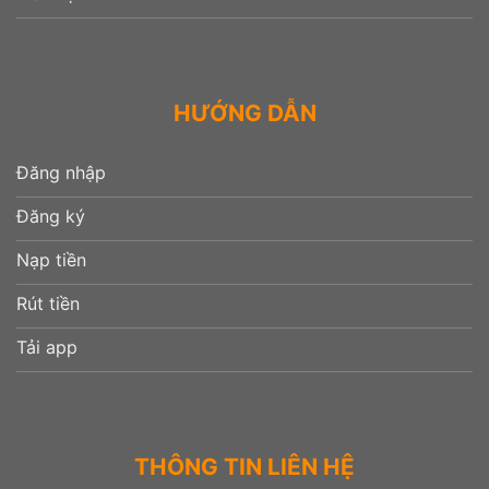
HƯỚNG DẪN
Đăng nhập
Đăng ký
Nạp tiền
Rút tiền
Tải app
THÔNG TIN LIÊN HỆ