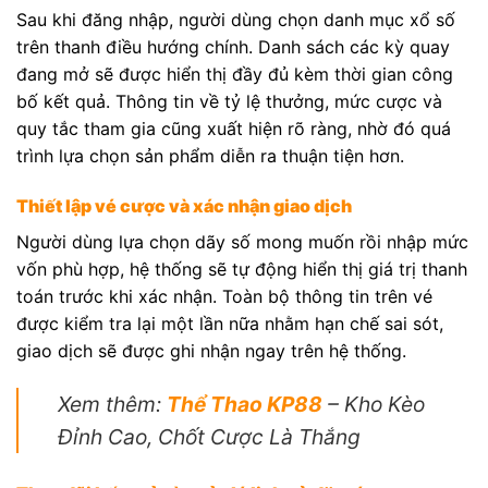
Sau khi đăng nhập, người dùng chọn danh mục xổ số
trên thanh điều hướng chính. Danh sách các kỳ quay
đang mở sẽ được hiển thị đầy đủ kèm thời gian công
bố kết quả. Thông tin về tỷ lệ thưởng, mức cược và
quy tắc tham gia cũng xuất hiện rõ ràng, nhờ đó quá
trình lựa chọn sản phẩm diễn ra thuận tiện hơn.
Thiết lập vé cược và xác nhận giao dịch
Người dùng lựa chọn dãy số mong muốn rồi nhập mức
vốn phù hợp, hệ thống sẽ tự động hiển thị giá trị thanh
toán trước khi xác nhận. Toàn bộ thông tin trên vé
được kiểm tra lại một lần nữa nhằm hạn chế sai sót,
giao dịch sẽ được ghi nhận ngay trên hệ thống.
Xem thêm:
Thể Thao KP88
– Kho Kèo
Đỉnh Cao, Chốt Cược Là Thắng