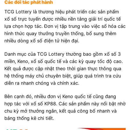
Các đối tác phát hành
TCG Lottery là thương hiệu phát triển các sản phẩm
xổ số trực tuyến được nhiều nền tảng giải trí quốc tế
lựa chọn hợp tác. Đơn vị tập trung vào việc số hóa các
hình thức quay thưởng truyền thống, bổ sung thêm
nhiều dòng xổ số điện tử hiện đại.
Danh mục của TCG Lottery thường bao gồm xổ số 3
miền, Keno, xổ số quốc tế và các kỳ quay tốc độ cao.
Kết quả được cập nhật theo thời gian thực thông qua
hệ thống máy chủ chuyên biệt, giúp quá trình tra cứu
diễn ra nhanh chóng và chính xác.
Bên cạnh đó, nhiều đơn vị Keno quốc tế cũng đang
hợp tác với xổ số KP88. Các sản phẩm này nổi bật nhờ
chu kỳ mở thưởng ngắn, kết quả công bố nhanh và
bảng thống kê chi tiết.