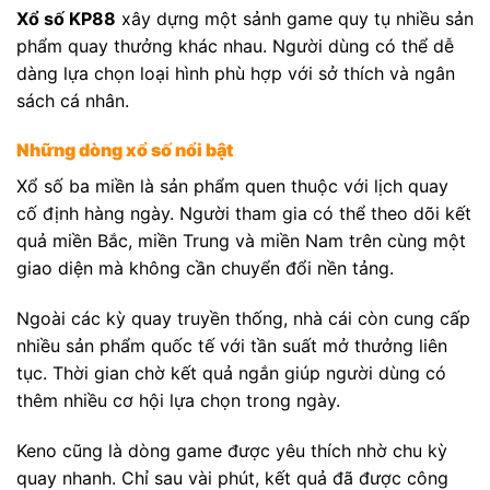
Xổ số KP88
xây dựng một sảnh game quy tụ nhiều sản
phẩm quay thưởng khác nhau. Người dùng có thể dễ
dàng lựa chọn loại hình phù hợp với sở thích và ngân
sách cá nhân.
Những dòng xổ số nổi bật
Xổ số ba miền là sản phẩm quen thuộc với lịch quay
cố định hàng ngày. Người tham gia có thể theo dõi kết
quả miền Bắc, miền Trung và miền Nam trên cùng một
giao diện mà không cần chuyển đổi nền tảng.
Ngoài các kỳ quay truyền thống, nhà cái còn cung cấp
nhiều sản phẩm quốc tế với tần suất mở thưởng liên
tục. Thời gian chờ kết quả ngắn giúp người dùng có
thêm nhiều cơ hội lựa chọn trong ngày.
Keno cũng là dòng game được yêu thích nhờ chu kỳ
quay nhanh. Chỉ sau vài phút, kết quả đã được công