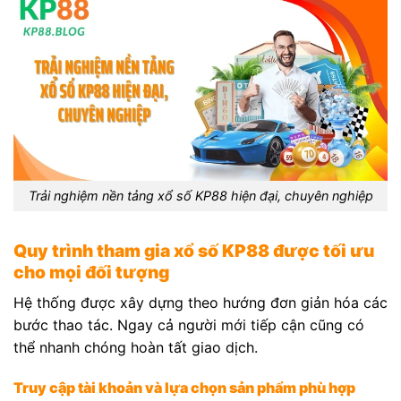
Trải nghiệm nền tảng xổ số KP88 hiện đại, chuyên nghiệp
Quy trình tham gia xổ số KP88 được tối ưu
cho mọi đối tượng
Hệ thống được xây dựng theo hướng đơn giản hóa các
bước thao tác. Ngay cả người mới tiếp cận cũng có
thể nhanh chóng hoàn tất giao dịch.
Truy cập tài khoản và lựa chọn sản phẩm phù hợp