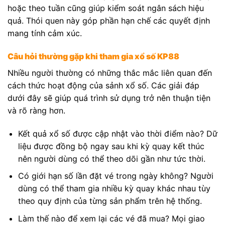
hoặc theo tuần cũng giúp kiểm soát ngân sách hiệu
quả. Thói quen này góp phần hạn chế các quyết định
mang tính cảm xúc.
Câu hỏi thường gặp khi tham gia xổ số KP88
Nhiều người thường có những thắc mắc liên quan đến
cách thức hoạt động của sảnh xổ số. Các giải đáp
dưới đây sẽ giúp quá trình sử dụng trở nên thuận tiện
và rõ ràng hơn.
Kết quả xổ số được cập nhật vào thời điểm nào? Dữ
liệu được đồng bộ ngay sau khi kỳ quay kết thúc
nên người dùng có thể theo dõi gần như tức thời.
Có giới hạn số lần đặt vé trong ngày không? Người
dùng có thể tham gia nhiều kỳ quay khác nhau tùy
theo quy định của từng sản phẩm trên hệ thống.
Làm thế nào để xem lại các vé đã mua? Mọi giao