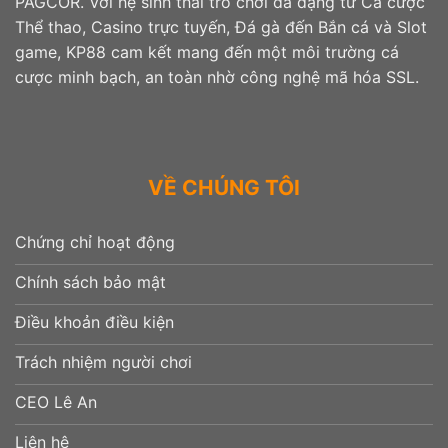
PAGCOR. Với hệ sinh thái trò chơi đa dạng từ Cá cược
Thể thao, Casino trực tuyến, Đá gà đến Bắn cá và Slot
game, KP88 cam kết mang đến một môi trường cá
cược minh bạch, an toàn nhờ công nghệ mã hóa SSL.
VỀ CHÚNG TÔI
Chứng chỉ hoạt động
Chính sách bảo mật
Điều khoản điều kiện
Trách nhiệm người chơi
CEO Lê An
Liên hệ