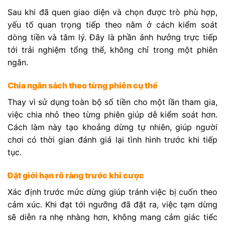
Sau khi đã quen giao diện và chọn được trò phù hợp,
yếu tố quan trọng tiếp theo nằm ở cách kiểm soát
dòng tiền và tâm lý. Đây là phần ảnh hưởng trực tiếp
tới trải nghiệm tổng thể, không chỉ trong một phiên
ngắn.
Chia ngân sách theo từng phiên cụ thể
Thay vì sử dụng toàn bộ số tiền cho một lần tham gia,
việc chia nhỏ theo từng phiên giúp dễ kiểm soát hơn.
Cách làm này tạo khoảng dừng tự nhiên, giúp người
chơi có thời gian đánh giá lại tình hình trước khi tiếp
tục.
Đặt giới hạn rõ ràng trước khi cược
Xác định trước mức dừng giúp tránh việc bị cuốn theo
cảm xúc. Khi đạt tới ngưỡng đã đặt ra, việc tạm dừng
sẽ diễn ra nhẹ nhàng hơn, không mang cảm giác tiếc