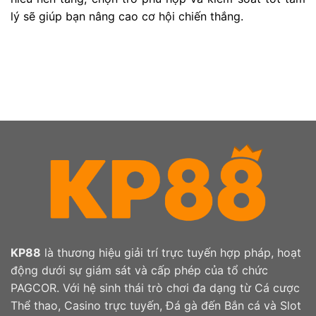
lý sẽ giúp bạn nâng cao cơ hội chiến thắng.
KP88
là thương hiệu giải trí trực tuyến hợp pháp, hoạt
động dưới sự giám sát và cấp phép của tổ chức
PAGCOR. Với hệ sinh thái trò chơi đa dạng từ Cá cược
Thể thao, Casino trực tuyến, Đá gà đến Bắn cá và Slot