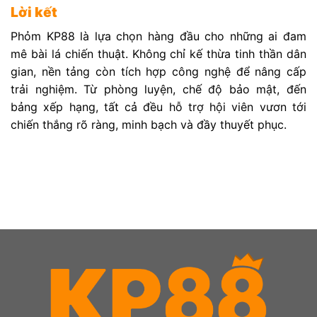
Lời kết
Phỏm KP88 là lựa chọn hàng đầu cho những ai đam
mê bài lá chiến thuật. Không chỉ kế thừa tinh thần dân
gian, nền tảng còn tích hợp công nghệ để nâng cấp
trải nghiệm. Từ phòng luyện, chế độ bảo mật, đến
bảng xếp hạng, tất cả đều hỗ trợ hội viên vươn tới
chiến thắng rõ ràng, minh bạch và đầy thuyết phục.