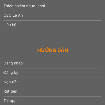
Trách nhiệm người chơi
CEO Lê An
Liên hệ
HƯỚNG DẪN
Đăng nhập
Đăng ký
Nạp tiền
Rút tiền
Tải app