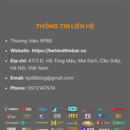
THÔNG TIN LIÊN HỆ
Thương hiệu: KP88
Website
:
https://behindthebar.co
Địa chỉ:
67/3 Đ. Hồ Tùng Mậu, Mai Dịch, Cầu Giấy,
Hà Nội, Việt Nam
Email:
kp88blog@gmail.com
Phone:
0972147574