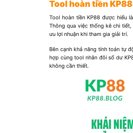
Tool hoàn tiền KP88 
Tool hoàn tiền KP88 được hiểu là
Thông qua việc thống kê chi tiết,
ưu lợi nhuận khi tham gia giải trí.
Bên cạnh khả năng tính toán tự độ
hợp cùng tool nhân đôi số dư KP8
không cần thiết.