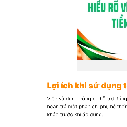
Lợi ích khi sử dụng 
Việc sử dụng công cụ hỗ trợ đúng 
hoàn trả một phần chi phí, hệ thố
khảo trước khi áp dụng.