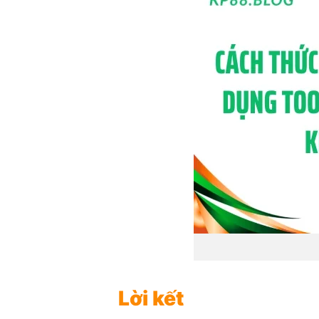
Lời kết