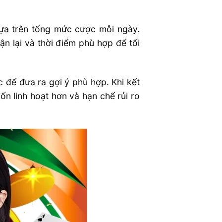
 dựa trên tổng mức cược mỗi ngày.
ận lại và thời điểm phù hợp để tối
c để đưa ra gợi ý phù hợp. Khi kết
n linh hoạt hơn và hạn chế rủi ro