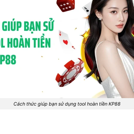
Cách thức giúp bạn sử dụng tool hoàn tiền KP88