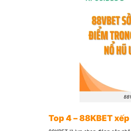
88V
Top 4 – 88KBET xếp t