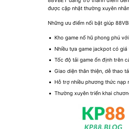
88VBET đang trở thành điểm đến 
được cập nhật thường xuyên nhằm
Những ưu điểm nổi bật giúp 88VBE
Kho game nổ hũ phong phú với
Nhiều tựa game jackpot có giá 
Tốc độ tải game ổn định trên cả
Giao diện thân thiện, dễ thao t
Hỗ trợ nhiều phương thức nạp r
Thường xuyên triển khai chương